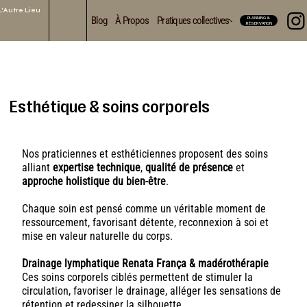
L'Autre Lieu
Blog
À Propos
Pratiques collectives
Soins & Accompa
PLANNING &
RÉSERVATION
Esthétique & soins corporels
Nos praticiennes et esthéticiennes proposent des soins
alliant
expertise technique
,
qualité de présence
et
approche holistique du bien-être
.
Chaque soin est pensé comme un véritable moment de
ressourcement, favorisant détente, reconnexion à soi et
mise en valeur naturelle du corps.
Drainage lymphatique Renata França & madérothérapie
Ces soins corporels ciblés permettent de stimuler la
circulation, favoriser le drainage, alléger les sensations de
rétention et redessiner la silhouette.