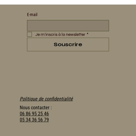
E‑mail
Je m'inscris à la newsletter
*
Souscrire
Politique de confidentialité
Nous contacter :
06 86 95 25 46
05 34 36 56 79