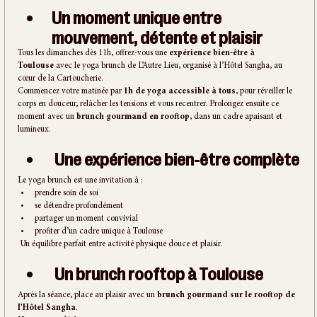
Un moment unique entre 
mouvement, détente et plaisir
Tous les dimanches dès 11h, offrez-vous une 
expérience bien-être à 
Toulouse
 avec le yoga brunch de L’Autre Lieu, organisé à l’Hôtel Sangha, au 
cœur de la Cartoucherie.
Commencez votre matinée par 
1h de yoga accessible à tous
, pour réveiller le 
corps en douceur, relâcher les tensions et vous recentrer. Prolongez ensuite ce 
moment avec un 
brunch gourmand en rooftop
, dans un cadre apaisant et 
lumineux.
 Une expérience bien-être complète
Le yoga brunch est une invitation à :
prendre soin de soi
se détendre profondément
partager un moment convivial
profiter d’un cadre unique à Toulouse
 Un équilibre parfait entre activité physique douce et plaisir.
 Un brunch rooftop à Toulouse
Après la séance, place au plaisir avec un 
brunch gourmand sur le rooftop de 
l’Hôtel Sangha
.