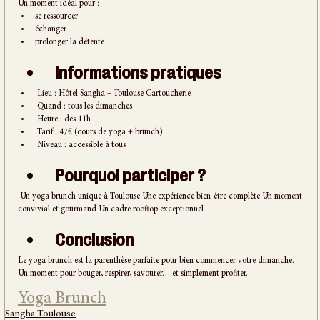
Un moment idéal pour :
se ressourcer
échanger
prolonger la détente
 Informations pratiques
 Lieu : Hôtel Sangha – Toulouse Cartoucherie
 Quand : tous les dimanches
 Heure : dès 11h
 Tarif : 47€ (cours de yoga + brunch)
 Niveau : accessible à tous
 Pourquoi participer ?
 Un yoga brunch unique à Toulouse Une expérience bien-être complète Un moment 
convivial et gourmand Un cadre rooftop exceptionnel
 Conclusion
Le yoga brunch est la parenthèse parfaite pour bien commencer votre dimanche. 
Un moment pour bouger, respirer, savourer… et simplement profiter.
Yoga Brunch
Sangha Toulouse