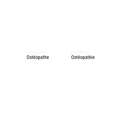
Valentin Saliva
Pascal Béziat
Ostéopathe
Ostéopathie