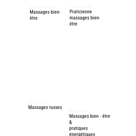
Sophie Soubielle
Alexandre Carnevali
Praticienne
Massages bien-
massages bien-
être
être
Frédéric Fabre
Massages russes
Dina Marcellin
Massages bien - être
&
pratiques
énergétiques