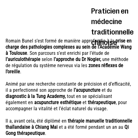
Praticien en
médecine
traditionnelle
chinoise
Romain Bunel s’est formé de manière approfondie à la
prise en
charge des pathologies complexes au sein de l’Académie Wang
à Toulouse
. Son parcours s’est enrichi par l’étude de
l’auriculothérapie
selon
l’approche du Dr Nogier,
une méthode
de régulation du système nerveux via les
zones réflexes de
l’oreille
.
Animé par une recherche constante de précision et d’efficacité,
il a perfectionné son approche de
l’acupuncture
et du
diagnostic à la Tung Academy,
tout en se spécialisant
également en
acupuncture esthétique
et
thérapeutique
, pour
accompagner la vitalité et l’éclat naturel du visage.
Il a, avant cela, été diplômé en
thérapie manuelle traditionnelle
thaïlandaise à Chiang Mai
et a été formé pendant un an au
Qi
Gong thérapeutique
.