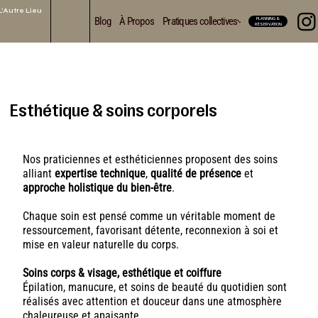
L'Autre Lieu
Blog
À Propos
Pratiques collectives
Soins & Accompa
PLANNING &
RÉSERVATION
Esthétique & soins corporels
Nos praticiennes et esthéticiennes proposent des soins
alliant
expertise technique
,
qualité de présence
et
approche holistique du bien-être
.
Chaque soin est pensé comme un véritable moment de
ressourcement, favorisant détente, reconnexion à soi et
mise en valeur naturelle du corps.
Soins corps & visage, esthétique et coiffure
Épilation, manucure, et soins de beauté du quotidien sont
réalisés avec attention et douceur dans une atmosphère
chaleureuse et apaisante.